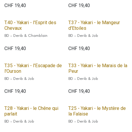
CHF
19,40
CHF
19,40
T.40 - Yakari - l'Esprit des
T.37 - Yakari - le Mangeur
Chevaux
d'Etoiles
BD - Derib & Chamblain
BD - Derib & Job
CHF
19,40
CHF
19,40
T.35 - Yakari - l'Escapade de
T.33 - Yakari - le Marais de la
l'Ourson
Peur
BD - Derib & Job
BD - Derib & Job
CHF
19,40
CHF
19,40
T.28 - Yakari - le Chêne qui
T.25 - Yakari - le Mystère de
parlait
la Falaise
BD - Derib & Job
BD - Derib & Job