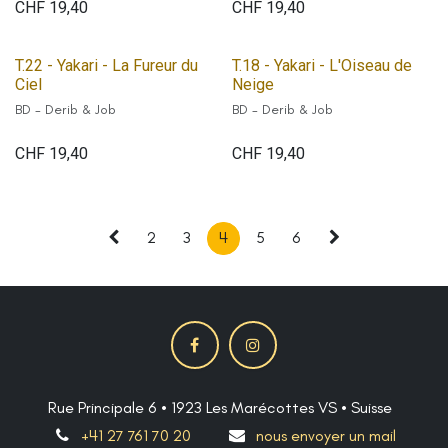
CHF
19,40
CHF
19,40
T.22 - Yakari - La Fureur du
T.18 - Yakari - L'Oiseau de
Ciel
Neige
BD - Derib & Job
BD - Derib & Job
CHF
19,40
CHF
19,40
2
3
4
5
6
Rue Principale 6 • 1923 Les Marécottes VS • Suisse
+41 27 761 70 20
nous envoyer un mail