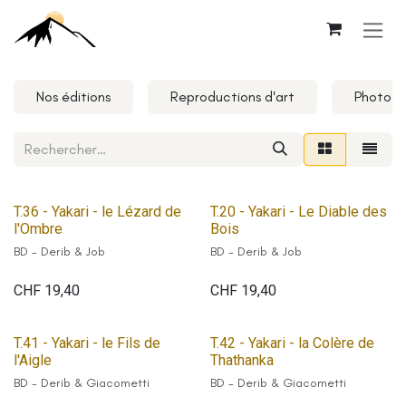
Se rendre au contenu
Nos éditions
Reproductions d'art
Photogr
T.36 - Yakari - le Lézard de
T.20 - Yakari - Le Diable des
l'Ombre
Bois
BD - Derib & Job
BD - Derib & Job
CHF
19,40
CHF
19,40
T.41 - Yakari - le Fils de
T.42 - Yakari - la Colère de
l'Aigle
Thathanka
BD - Derib & Giacometti
BD - Derib & Giacometti