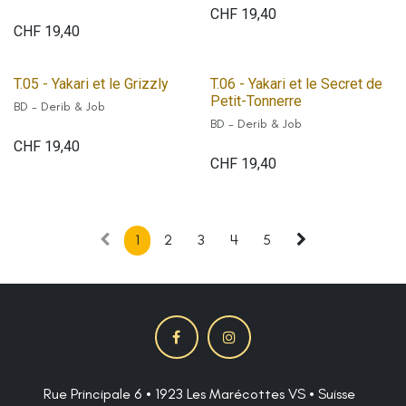
CHF
19,40
CHF
19,40
T.05 - Yakari et le Grizzly
T.06 - Yakari et le Secret de
Petit-Tonnerre
BD - Derib & Job
BD - Derib & Job
CHF
19,40
CHF
19,40
1
2
3
4
5
Rue Principale 6 • 1923 Les Marécottes VS • Suisse