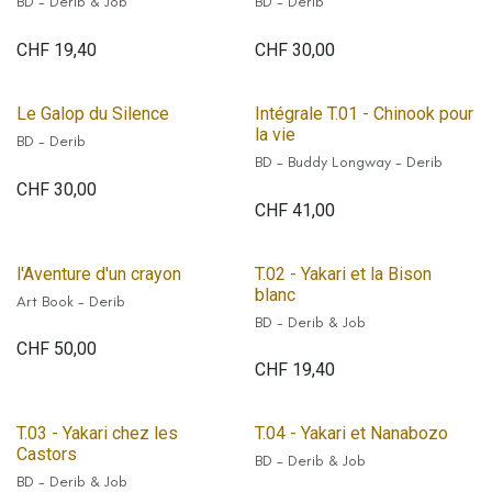
BD - Derib & Job
BD - Derib
CHF
19,40
CHF
30,00
Le Galop du Silence
Intégrale T.01 - Chinook pour
la vie
BD - Derib
BD - Buddy Longway - Derib
CHF
30,00
CHF
41,00
l'Aventure d'un crayon
T.02 - Yakari et la Bison
blanc
Art Book - Derib
BD - Derib & Job
CHF
50,00
CHF
19,40
T.03 - Yakari chez les
T.04 - Yakari et Nanabozo
Castors
BD - Derib & Job
BD - Derib & Job