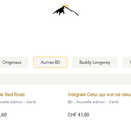
Originaux
Autres BD
Buddy Longway
ale Red Road
Intégrale Celui-qui-est-né-deu
velle édition - Derib
BD - Nouvelle édition - Derib
2,60
CHF
41,00