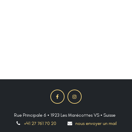
Rue Principale 6 • 1923 Les Marécottes VS • Suisse
+41 27 761 70 20
nous envoyer un mail