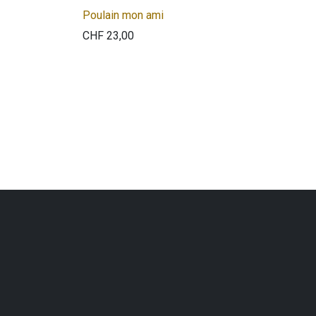
Poulain mon ami
CHF
23,00