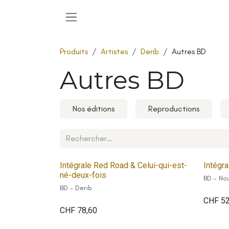
Se rendre au contenu
Produits
Artistes
Derib
Autres BD
Autres BD
Nos éditions
Reproductions
Intégrale Red Road & Celui-qui-est-
Intégr
né-deux-fois
BD - Nou
BD - Derib
CHF
5
CHF
78,60