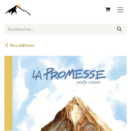
Se rendre au contenu
Nos éditions