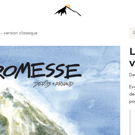
- version classique
L
v
De
Ev
de
pa