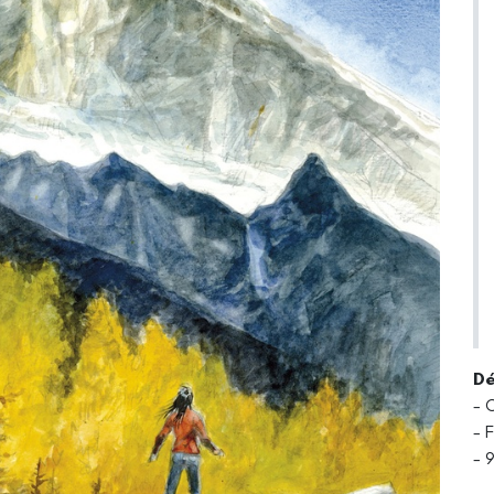
Dé
- 
- 
- 