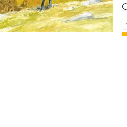
Rue Principale 6 • 1923 Les Marécottes VS • Suisse
+41 27 761 70 20
nous envoyer un mail