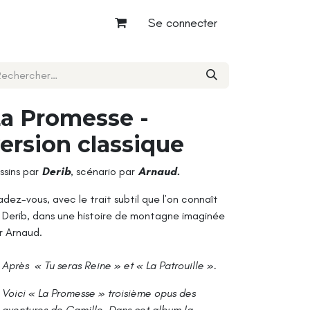
Se connecter
a Promesse -
ersion classique
ssins par
Derib
, scénario par
Arnaud.
adez-vous, avec le trait subtil que l’on connaît
 Derib, dans une histoire de montagne imaginée
r Arnaud.
Après
« Tu seras Reine »
et
« La Patrouille ».
Voici « La Promesse » troisième opus des
aventures de Camille. Dans cet album la