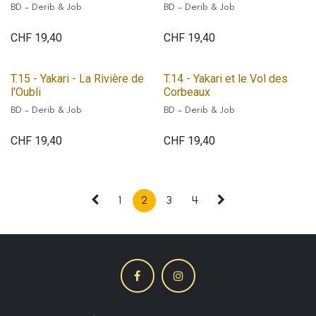
BD - Derib & Job
BD - Derib & Job
CHF
19,40
CHF
19,40
T.15 - Yakari - La Rivière de
T.14 - Yakari et le Vol des
l'Oubli
Corbeaux
BD - Derib & Job
BD - Derib & Job
CHF
19,40
CHF
19,40
1
2
3
4