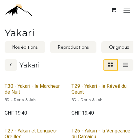
Se rendre au contenu
Yakari
Nos éditions
Reproductions
Originaux
Yakari
T.30 - Yakari - le Marcheur
T.29 - Yakari - le Réveil du
de Nuit
Géant
BD - Derib & Job
BD - Derib & Job
CHF
19,40
CHF
19,40
T.27 - Yakari et Longues-
T.26 - Yakari - la Vengeance
Oreilles
du Carcajou