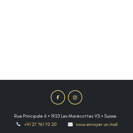
Rue Principale 6 • 1923 Les Marécottes VS • Suisse
+41 27 761 70 20
nous envoyer un mail